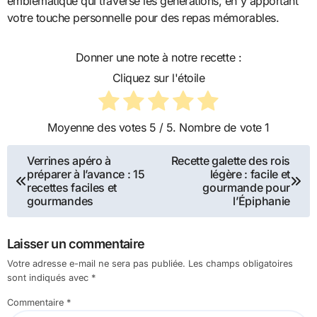
emblématique qui traverse les générations, en y apportant
votre touche personnelle pour des repas mémorables.
Donner une note à notre recette :
Cliquez sur l'étoile
Moyenne des votes
5
/ 5. Nombre de vote
1
Navigation
Verrines apéro à
Recette galette des rois
préparer à l’avance : 15
légère : facile et
de
recettes faciles et
gourmande pour
gourmandes
l’Épiphanie
l’article
Laisser un commentaire
Votre adresse e-mail ne sera pas publiée.
Les champs obligatoires
sont indiqués avec
*
Commentaire
*