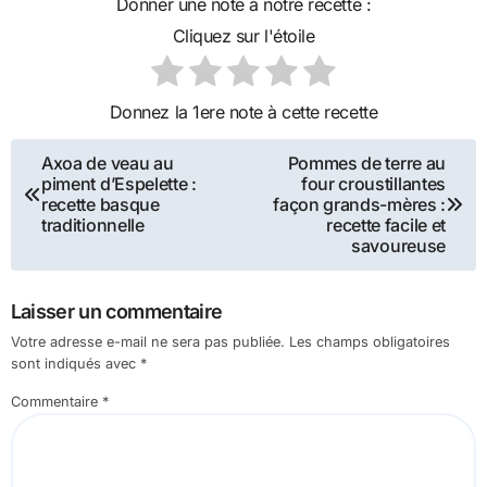
Donner une note à notre recette :
Cliquez sur l'étoile
Donnez la 1ere note à cette recette
Navigation
Axoa de veau au
Pommes de terre au
piment d’Espelette :
four croustillantes
de
recette basque
façon grands-mères :
traditionnelle
recette facile et
l’article
savoureuse
Laisser un commentaire
Votre adresse e-mail ne sera pas publiée.
Les champs obligatoires
sont indiqués avec
*
Commentaire
*