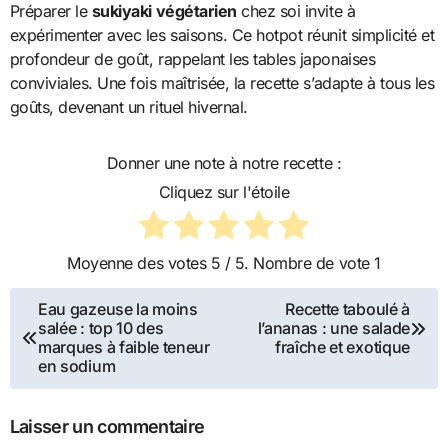
Préparer le
sukiyaki végétarien
chez soi invite à
expérimenter avec les saisons. Ce hotpot réunit simplicité et
profondeur de goût, rappelant les tables japonaises
conviviales. Une fois maîtrisée, la recette s’adapte à tous les
goûts, devenant un rituel hivernal.
Donner une note à notre recette :
Cliquez sur l'étoile
Moyenne des votes
5
/ 5. Nombre de vote
1
Navigation
Eau gazeuse la moins
Recette taboulé à
salée : top 10 des
l’ananas : une salade
de
marques à faible teneur
fraîche et exotique
en sodium
l’article
Laisser un commentaire