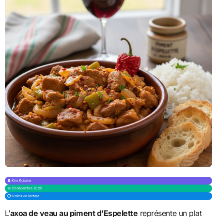
👤 Kim Kuisine
📅 23 décembre 2025
⏱️ 6 mins de lecture
L’
axoa de veau au piment d’Espelette
représente un plat