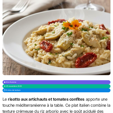
👤 Kim Kuisine
📅 25 novembre 2025
⏱️ 6 mins de lecture
Le
risotto aux artichauts et tomates confites
apporte une
touche méditerranéenne à la table. Ce plat italien combine la
texture crémeuse du riz arborio avec le goût acidulé des