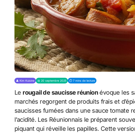
👤 Kim Kuisine
📅 20 septembre 2025
⏱️ 7 mins de lecture
Le
rougail de saucisse réunion
évoque les sa
marchés regorgent de produits frais et d’ép
saucisses fumées dans une sauce tomate rele
l’acidité. Les Réunionnais le préparent souv
piquant qui réveille les papilles. Cette versi