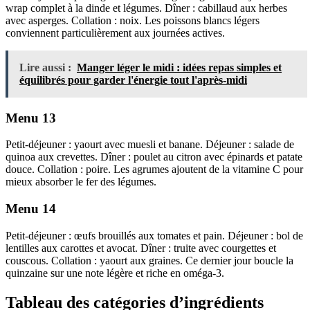
wrap complet à la dinde et légumes. Dîner : cabillaud aux herbes
avec asperges. Collation : noix. Les poissons blancs légers
conviennent particulièrement aux journées actives.
Lire aussi :
Manger léger le midi : idées repas simples et
équilibrés pour garder l'énergie tout l'après-midi
Menu 13
Petit-déjeuner : yaourt avec muesli et banane. Déjeuner : salade de
quinoa aux crevettes. Dîner : poulet au citron avec épinards et patate
douce. Collation : poire. Les agrumes ajoutent de la vitamine C pour
mieux absorber le fer des légumes.
Menu 14
Petit-déjeuner : œufs brouillés aux tomates et pain. Déjeuner : bol de
lentilles aux carottes et avocat. Dîner : truite avec courgettes et
couscous. Collation : yaourt aux graines. Ce dernier jour boucle la
quinzaine sur une note légère et riche en oméga-3.
Tableau des catégories d’ingrédients