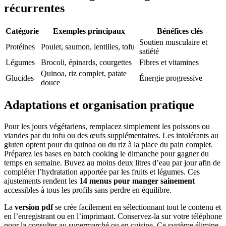
récurrentes
Catégorie
Exemples principaux
Bénéfices clés
Soutien musculaire et
Protéines
Poulet, saumon, lentilles, tofu
satiété
Légumes
Brocoli, épinards, courgettes
Fibres et vitamines
Quinoa, riz complet, patate
Glucides
Énergie progressive
douce
Adaptations et organisation pratique
Pour les jours végétariens, remplacez simplement les poissons ou
viandes par du tofu ou des œufs supplémentaires. Les intolérants au
gluten optent pour du quinoa ou du riz à la place du pain complet.
Préparez les bases en batch cooking le dimanche pour gagner du
temps en semaine. Buvez au moins deux litres d’eau par jour afin de
compléter l’hydratation apportée par les fruits et légumes. Ces
ajustements rendent les
14 menus pour manger sainement
accessibles à tous les profils sans perdre en équilibre.
La
version pdf
se crée facilement en sélectionnant tout le contenu et
en l’enregistrant ou en l’imprimant. Conservez-la sur votre téléphone
pour la consulter au supermarché ou en cuisine. Ce système élimine