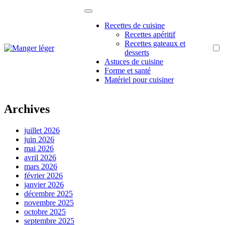
Passer
au
Recettes de cuisine
contenu
Recettes apéritif
Recettes gateaux et
desserts
Recettes diététiques
Astuces de cuisine
Forme et santé
Matériel pour cuisiner
Archives
juillet 2026
juin 2026
mai 2026
avril 2026
mars 2026
février 2026
janvier 2026
décembre 2025
novembre 2025
octobre 2025
septembre 2025