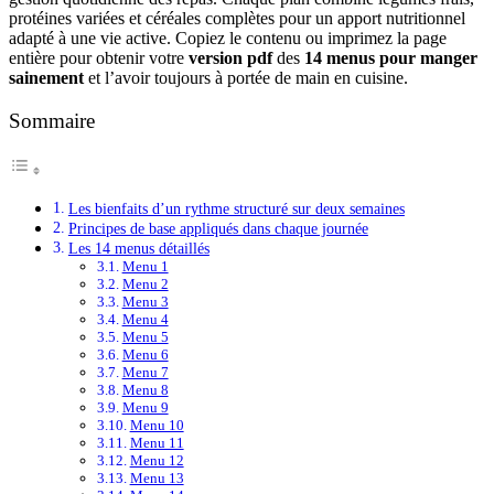
protéines variées et céréales complètes pour un apport nutritionnel
adapté à une vie active. Copiez le contenu ou imprimez la page
entière pour obtenir votre
version pdf
des
14 menus pour manger
sainement
et l’avoir toujours à portée de main en cuisine.
Sommaire
Les bienfaits d’un rythme structuré sur deux semaines
Principes de base appliqués dans chaque journée
Les 14 menus détaillés
Menu 1
Menu 2
Menu 3
Menu 4
Menu 5
Menu 6
Menu 7
Menu 8
Menu 9
Menu 10
Menu 11
Menu 12
Menu 13