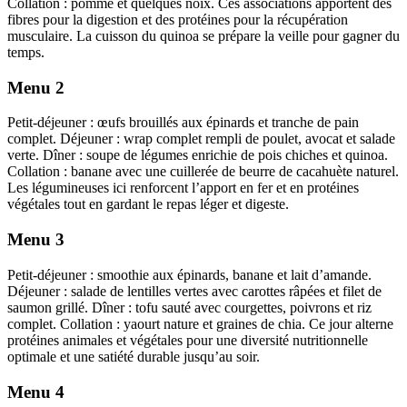
Collation : pomme et quelques noix. Ces associations apportent des
fibres pour la digestion et des protéines pour la récupération
musculaire. La cuisson du quinoa se prépare la veille pour gagner du
temps.
Menu 2
Petit-déjeuner : œufs brouillés aux épinards et tranche de pain
complet. Déjeuner : wrap complet rempli de poulet, avocat et salade
verte. Dîner : soupe de légumes enrichie de pois chiches et quinoa.
Collation : banane avec une cuillerée de beurre de cacahuète naturel.
Les légumineuses ici renforcent l’apport en fer et en protéines
végétales tout en gardant le repas léger et digeste.
Menu 3
Petit-déjeuner : smoothie aux épinards, banane et lait d’amande.
Déjeuner : salade de lentilles vertes avec carottes râpées et filet de
saumon grillé. Dîner : tofu sauté avec courgettes, poivrons et riz
complet. Collation : yaourt nature et graines de chia. Ce jour alterne
protéines animales et végétales pour une diversité nutritionnelle
optimale et une satiété durable jusqu’au soir.
Menu 4